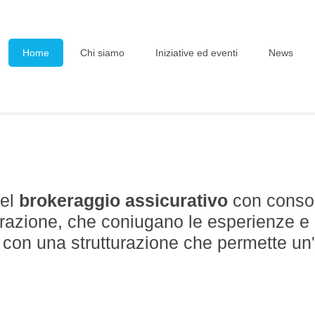
Home
Chi siamo
Iniziative ed eventi
News
del
brokeraggio assicurativo
con consol
trazione, che coniugano le esperienze e 
con una strutturazione che permette un'