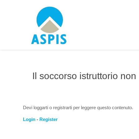
Il soccorso istruttorio no
Devi loggarti o registrarti per leggere questo contenuto.
Login
-
Register