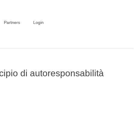
Partners
Login
ncipio di autoresponsabilità